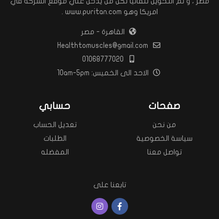
مصر ، و تم التحويل تلقائيا لكل من يدخل علي موقع الشركه في
امريكا وهو www.puritan.com .
القاهرة - مصر
Healthtomuscles@gmail.com
01068777020
الاحد الى الخميس: 10am-5pm
صفحات
حسابي
من نحن
تعديل الحساب
سياسة الخصوصية
الطلبات
تواصل معنا
المفضله
تابعنا على