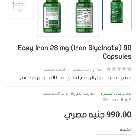
Easy Iron 28 mg (Iron Glycinate) 90
Capsules
اكتب تعليقا
/
كن اول من يقيم
منتج الحديد سهل الهضم لعلاج انيميا الدم والهمجلوبين
متاح:
في المخزن
الماركة:
بيورتان برايد الامريكيه
كود المنتج : 1603
990.00
جنيه مصري
الكمية