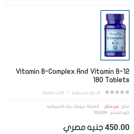
Vitamin B-Complex And Vitamin B-12
180 Tablets
اكتب تعليقا
/
كن اول من يقيم
متاح:
غير متاح
الماركة:
بيورتان برايد الامريكيه
كود المنتج : 100288
450.00
جنيه مصري