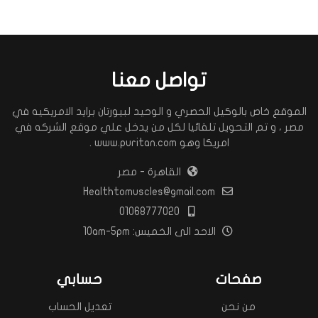
اضافة تعليق
اختر تقييم
تواصل معنا
اضافة تعليق
الموقع خاص بالوكيل الحصري و الوحيد لبيورتان برايد الامريكيه في
مصر ، و تم التحويل تلقائيا لكل من يدخل علي موقع الشركه في
امريكا وهو www.puritan.com .
القاهرة - مصر
Healthtomuscles@gmail.com
01068777020
الاحد الى الخميس: 10am-5pm
اضف تعليق
صفحات
حسابي
من نحن
تعديل الحساب