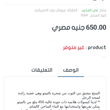
متاح:
في المخزن
الماركة:
بيورتان برايد الامريكيه
كود المنتج : 1594
650.00
جنيه مصري
product :
غير متوفر
الوصف
التعليقات
المنتج مشتق من التوت من شجرة بالميتو وهي عشبة رائدة
لصحة الرجل.
** لدين
ا كبسولات هلامية ذات جودة عالية 450 ملغ من بالميتو
يمكن تفريغها واستخدامها مع الماء الساخن كالشاي