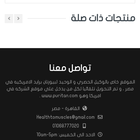
منتجات ذات صلة
اضافة تعليق
اختر تقييم
تواصل معنا
اضافة تعليق
الموقع خاص بالوكيل الحصري و الوحيد لبيورتان برايد الامريكيه في
مصر ، و تم التحويل تلقائيا لكل من يدخل علي موقع الشركه في
امريكا وهو www.puritan.com .
القاهرة - مصر
Healthtomuscles@gmail.com
01068777020
الاحد الى الخميس: 10am-5pm
اضف تعليق