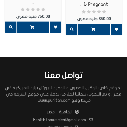
...
Pregnant & ...
750.00
جنيه مصري
850.00
جنيه مصري
تواصل معنا
الموقع خاص بالوكيل الحصري و الوحيد لبيورتان برايد الامريكيه في
مصر ، و تم التحويل تلقائيا لكل من يدخل علي موقع الشركه في
امريكا وهو www.puritan.com .
القاهرة - مصر
Healthtomuscles@gmail.com