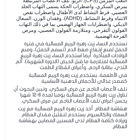
التعب المزمن (CFS)؛ الربو؛ تلف الأعصاب المرتبطة
بمرض السكري. واضطراب الحكة يسمى التها
ب الجلد
العصبي. فرط النشاط لدى الأطفال واضطراب نقص
الانتباه وفرط النشاط، (ADHD). وفقدان الوزن. السعال
الديكي. واضطرابات الجهاز الهضمي بما في ذلك التهاب
القولون التقرحي، ومتلازمة القولون العصبي، ومرض
القرحة الهضمية.
تستخدم النساء زيت زهرة الربيع المسائية في فترة
الحمل لمنع ارتفاع ضغط الدم (تسمم الحمل)، ومنع
الولادات المتأخرة. أيضا استخدم النساء زيت زهرة الربيع
المسائية لمتلازمة ما قبل الحيض (الدورة الشهرية)، ألم
الثدي، بطانة الرحم، وأعراض انقطاع الطمث
في الأطعمة، يستخدم زيت زهرة الربيع المسائية
كمصدر غذائي للأحماض الدهنية الأساسية.
تلف الأعصاب الناجم عن مرض السكري. وتبين البحوث أن
تناول زيت زهرة الربيع المسائية يوميا لمدة 6-12 شهرا
يحسن أعراض تلف الأعصاب الناجم عن مرض السكري.
هشاشة العظام. أخذ زيت زهرة الربيع المسائية مع زيت
السمك والكالسيوم يستخدم لتقليل فقدان العظام
وزيادة كثافة العظام لدى المسنين المصابين بهشاشة
العظام.