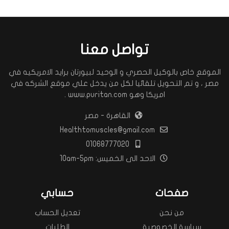
تواصل معنا
الموقع خاص بالوكيل الحصري و الوحيد لبيورتان برايد الامريكيه في
مصر ، و تم التحويل تلقائيا لكل من يدخل علي موقع الشركه في
امريكا وهو www.puritan.com .
القاهرة - مصر
Healthtomuscles@gmail.com
01068777020
الاحد الى الخميس: 10am-5pm
صفحات
حسابي
من نحن
تعديل الحساب
سياسة الخصوصية
الطلبات