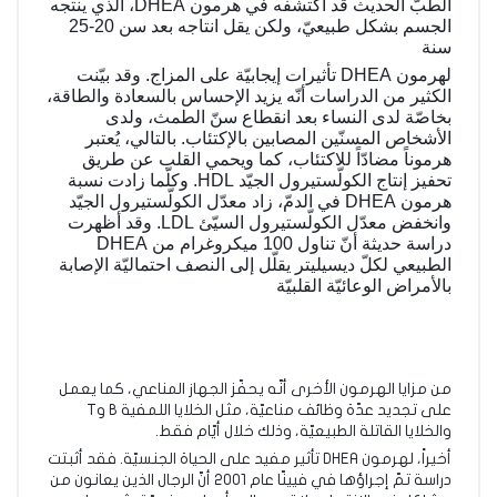
الطبّ الحديث قد اكتشفه في هرمون DHEA، الذي ينتجه
الجسم بشكل طبيعيّ، ولكن يقل انتاجه بعد سن 20-25
سنة
لهرمون DHEA تأثيرات إيجابيّة على المزاج. وقد بيّنت
الكثير من الدراسات أنّه يزيد الإحساس بالسعادة والطاقة،
بخاصّة لدى النساء بعد انقطاع سنّ الطمث، ولدى
الأشخاص المسنّين المصابين بالإكتئاب. بالتالي، يُعتبر
هرم
وناً مضادّاً للاكتئاب، كما ويحمي القلب عن طريق
تحفيز إنتاج الكولّستيرول الجيّد HDL. وكلّما زادت نسبة
هرمون DHEA في الدمّ، زاد معدّل الكولّستيرول الجيّد
وانخفض معدّل الكولّستيرول السيّئ LDL. وقد أظهرت
دراسة حديثة أنّ تناول 100 ميكروغرام من DHEA
الطبيعي لكلّ ديسيليتر يقلّل إلى النصف احتماليّة الإصابة
بالأمراض الوعائيّة القلبيّة
من مزايا الهرمون الأخرى أنّه يحفّز الجهاز المناعي، كما يعمل
على تجديد عدّة وظائف مناعيّة، مثل الخلايا اللمفية B وT
والخلايا القاتلة الطبيعيّة، وذلك خلال أيّام فقط.
أخيراً، لهرمون DHEA تأثير مفيد على الحياة الجنسيّة. فقد أثبتت
دراسة تمّ إجراؤها في فيينّا عام 2001 أنّ الرجال الذين يعانون من