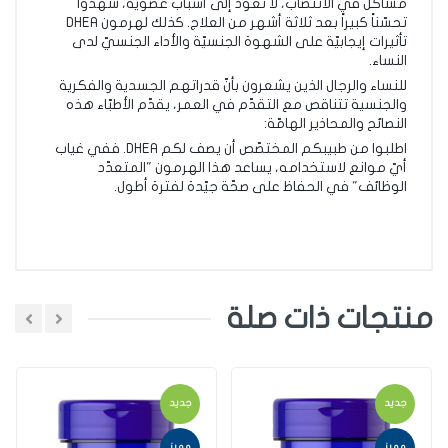
مشاكل في الانتصاب، لا تعود إلى أسباب عضويّة، شهدوا
تحسّناً كبيراً بعد ثلاثة أشهر من العلاج. كذلك لهرمون DHEA
تأثيرات إيجابيّة على الشهوة الجنسيّة والأداء الجنسيّ لدى
النساء.
للنساء والرجال الذين يشعرون بأنّ قدراتهم الجسدية والفكرية
والجنسية تتناقص مع التقدّم في العمر، يقدّم الأطبّاء هذه
النصائح والمحاذير الهامّة:
اطلبوا من طبيبكم المختصّص أن يصف لكم DHEA. ففي غياب
أيّ موانع لاستخدامه، يساعد هذا الهرمون "المتعدّد
الوظائف" في الحفاظ على صحّة جيّدة لفترة أطول.
منتجات ذات صلة
اضافة تعليق
جديد
جديد
اختر تقييم
مميز
مميز